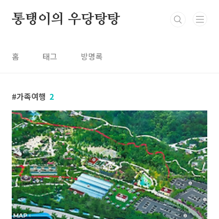
본문 바로가기
통탱이의 우당탕탕
홈
태그
방명록
가족여행
2