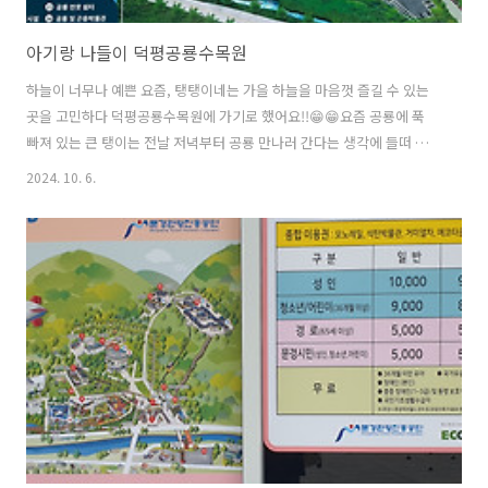
아기랑 나들이 덕평공룡수목원
하늘이 너무나 예쁜 요즘, 탱탱이네는 가을 하늘을 마음껏 즐길 수 있는
곳을 고민하다 덕평공룡수목원에 가기로 했어요!!😁😁요즘 공룡에 푹
빠져 있는 큰 탱이는 전날 저녁부터 공룡 만나러 간다는 생각에 들떠 있
었습니다. 덕평공룡수목원은 경기도 이천시 덕평리에 위치해 있는 자연
2024. 10. 6.
체험형 수목원이에요.🌳🌲 공룡을 테마로 한 다양한 조형물과 자연 환경
이 조화를 이루어, 아이와 함께하는 가족 단위 관광객들에게 추천하는 곳
입니다. 탱탱이네가 방문한 날에도 수목원 곳곳에 쉴 수 있는 공간이 많
아 부모님부터 아기까지, 3대가 함께 여행하는 분들이 많더라고요!!😄
😄 주차장부터 탁 트인 파란하늘이 정말 예뻤는데, 아직 햇볕 아래는 조
금 덥더라고요.😅😅 저희는 다행히 양산을 챙겨갔지만 햇볕이 따갑거나
비오는 날..