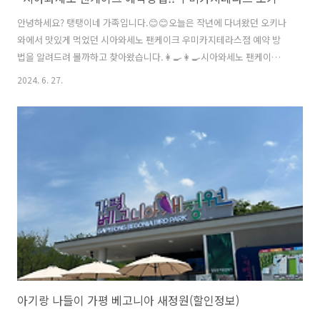
안녕하세요? 탱탱이네 가족입니다.😊😊오늘은 작년에 다녀왔던 오키나
와에서 맛있게 먹었던 시아와세노 팬케이크 우미카지테라스점 예약 방
법을 알려드려 볼까하고 찾아왔습니다.👩‍🍳👩‍🍳시아와세노 팬케이크
(幸せのパンケーキ)는 일본 도쿄에서 시작된 유명한 팬케이크 전문점
2024. 6. 27.
으로 가게 이름은 "행복의 팬케이크"라는 뜻입니다. 현재는 여러지역에
지점이 있어 그 이름처럼 부드럽고 푹신한 팬케이크로 많은 사람들에게
행복을 선사하고 있습니다. 팬케이크의 비주얼과 독특한 식감 덕분에
"인스타그램" 등에서도 큰 인기를 끌고 덕분에 팬케이크 애호가들에게
는 필수 방문지로 자리잡았습니다. 인스타그램 :
https://www.instagram.com/ahappypancake_official?
igsh=YzludTU4MHV3d..
아기랑 나들이 가평 베고니아 새정원(할인정보)