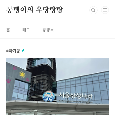
본문 바로가기
통탱이의 우당탕탕
홈
태그
방명록
아기랑
6