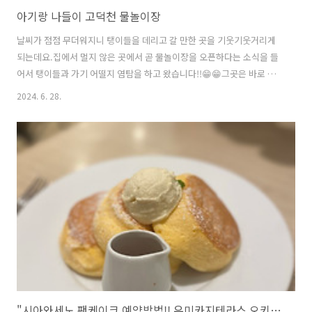
아기랑 나들이 고덕천 물놀이장
날씨가 점점 무더워지니 탱이들을 데리고 갈 만한 곳을 기웃기웃거리게
되는데요.집에서 멀지 않은 곳에서 곧 물놀이장을 오픈하다는 소식을 들
어서 탱이들과 가기 어떨지 염탐을 하고 왔습니다!!😁😁그곳은 바로 고
덕천 물놀이장인데요. 이번에 리뉴얼하면서 편의 시설이 늘었다고 하더
2024. 6. 28.
라고요!!😲😲작년에는 간의 탈의실에 화장실도 노후되어 보였는데 이번
에 탈의실과 화장실도 새로 만들고 새로운 놀이기구 설치와 물놀이장 바
닥도 재포장했다고 해요!! 슬쩍 가보니 바닥도 깔끔하고 그늘막도 있어서
아이들과 가볍게 다녀오기 좋을것 같더라고요!! 일단 아이들과 같이 다
니다 보니 어딜 가나 화장실 위생이 항상 신경 쓰였는데, 화장실을 새로
만들어서 깔끔하고 가족 화장실도 있어서 너무 좋더라구요!! 가족 화장실
에는 유아용 변기도..
"시아와세노 팬케이크 예약방법!! 우미카지테라스 오키나와점에서 맛있는 추억 만들기"