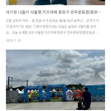
아기랑 나들이 서울형 키즈카페 중랑구 망우본동점(중랑실내놀이터 양원)
요즘 날씨가 아주... 좀 잡을 수가 없네요.😭😭 덥고 습하고... 갑자기 비
가 쏟아지기도 해요! 그래서 탱탱이네는 오늘도 실내로 나들이를 갔어
요. 오늘 소개할 곳은 서울형 키즈카페 중랑구 망우본동점(중랑실내놀
이터 양원)입니다!!중랑구 망우본동점은 올해 5월에 오픈해서 시설도 깔
2024. 7. 31.
끔하고, 서울형 키즈카페 중에서도 규모가 가장 커요!! 큰 탱이는 여기저
기 대형 키즈카페도 자주 다녔었는데, 조금 일찍 도착해서 사람이 없는
확 트인 공간이 무서웠는지 안 들어가겠다고 해서 당황했어요.😲😲 하지
만 들어가자마자 대형 공룡 퍼즐에 푹 빠져서 2시간 동안 정신없이 놀다
왔답니다. 중랑실내놀이터 양원중랑실내놀이터 양원은 정말 다양한 놀
거리들로 채워져 있었어요.입구 쪽에는 마킹테이프로 사슴 조형물을 꾸
미기와 끼적이..