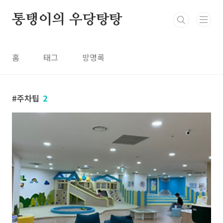
본문 바로가기
통탱이의 우당탕탕
홈
태그
방명록
주차팁
2