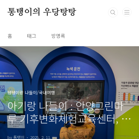
본문 바로가기
통탱이의 우당탕탕
홈
태그
방명록
탱탱이랑 나들이/국내여행
아기랑 나들이 : 안양그린마
루 기후변화체험교육센터, 아
이와 함께 지구의 미래를 만
by 통탱이
2025. 2. 11.