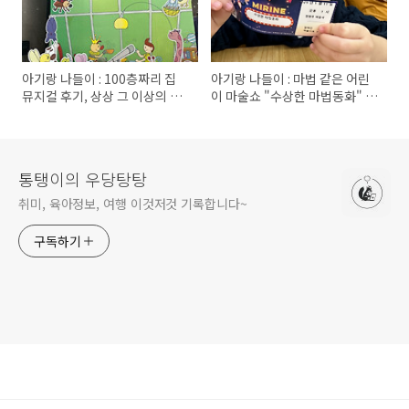
아기랑 나들이 : 100층짜리 집
아기랑 나들이 : 마법 같은 어린
뮤지컬 후기, 상상 그 이상의 무
이 마술쇼 "수상한 마법동화" 후
대🏡
기
통탱이의 우당탕탕
취미, 육아정보, 여행 이것저것 기록합니다~
구독하기